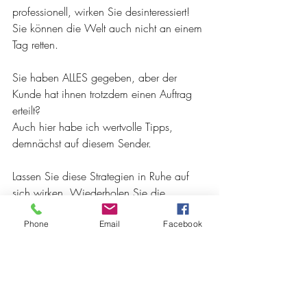
professionell, wirken Sie desinteressiert! 
Sie können die Welt auch nicht an einem 
Tag retten.
Sie haben ALLES gegeben, aber der 
Kunde hat ihnen trotzdem einen Auftrag 
erteilt?
Auch hier habe ich wertvolle Tipps, 
demnächst auf diesem Sender. 
Lassen Sie diese Strategien in Ruhe auf 
sich wirken. Wiederholen Sie die 
Abläufe, nur so gewinnen Sie die nötige 
Routine. 
Phone
Email
Facebook
Toi,Toi,Toi Ich drücke Ihnen fest die 
Daumen, es wird klappen.