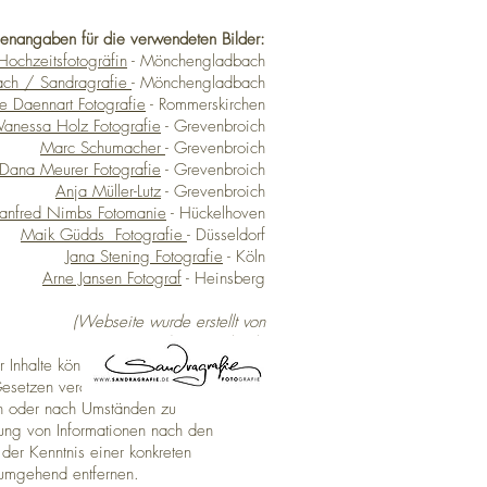
enangaben für die verwendeten Bilder
:
Hochzeitsfotogräfin
- Mönchengladbach
ach / Sandragrafie
- Mönchengladbach
e Daennart Fotografie
- Rommerskirchen
Vanessa Holz Fotografie
- Grevenbroich
Marc Schumacher
- Grevenbroich
Dana Meurer Fotografie
- Grevenbroich
Anja Müller-Lutz
- Grevenbroich
anfred Nimbs Fotomanie
- Hückelhoven
Maik Güdds
Fotografie
- Düsseldorf
Jana Stening Fotografie
- Köln
Arne Jansen Fotograf
- Heinsberg
(Webseite wurde erstellt von
Sandra Reitenbach)
der Inhalte können wir jedoch keine
esetzen verantwortlich. Wir sind
hen oder nach Umständen zu
zung von Informationen nach den
der Kenntnis einer konkreten
 umgehend entfernen.