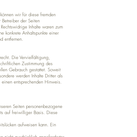
 können wir für diese fremden
r Betreiber der Seiten
. Rechtswidrige Inhalte waren zum
hne konkrete Anhaltspunkte einer
d entfernen.
echt. Die Vervielfältigung,
chriftlichen Zustimmung des
ellen Gebrauch gestattet. Soweit
sondere werden Inhalte Dritter als
um einen entsprechenden Hinweis.
unseren Seiten personenbezogene
 auf freiwilliger Basis. Diese
itslücken aufweisen kann. Ein