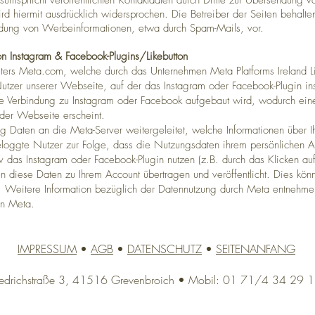
spflicht veröffentlichten Kontaktdaten durch Dritte zur Übersendung vo
d hiermit ausdrücklich widersprochen. Die Betreiber der Seiten behalten 
endung von Werbeinformationen, etwa durch Spam-Mails, vor.
on Instagram & Facebook-Plugins/Likebutton
eters Meta.com, welche durch das Unternehmen Meta Platforms Ireland 
Nutzer unserer Webseite, auf der das Instagram oder Facebook-Plugin insta
e Verbindung zu Instagram oder Facebook aufgebaut wird, wodurch eine
 der Webseite erscheint.
 Daten an die Meta-Server weitergeleitet, welche Informationen über 
eloggte Nutzer zur Folge, dass die Nutzungsdaten ihrem persönlichen 
v das Instagram oder Facebook-Plugin nutzen (z.B. durch das Klicken au
 diese Daten zu Ihrem Account übertragen und veröffentlicht. Dies könn
Weitere Information bezüglich der Datennutzung durch Meta entnehmen
on Meta.
IMPRESSUM
•
AGB
•
DATENSCHUTZ
•
SEITENANFANG
 Friedrichstraße 3, 41516 Grevenbroich • Mobil:
01 71/4 34 29 