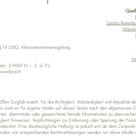
Quell
Sandra Reitenb
Mareik
 §19 UStG, Kleinunternehmerregelung.
M
bs. 2 MStV (V. i. S. d. P.):
revenbroich
ter Sorgfalt erstellt. Für die Richtigkeit, Vollständigkeit und Aktualität 
 sind wir für eigene Inhalte auf diesen Seiten nach den allgemeinen G
ichtet, übermittelte oder gespeicherte fremde Informationen zu überwac
tigkeit hinweisen. Verpflichtungen zur Entfernung oder Sperrung der Nut
berührt. Eine diesbezügliche Haftung ist jedoch erst ab dem Zeitpunkt 
erden von entsprechenden Rechtsverletzungen werden wir diese Inhalte