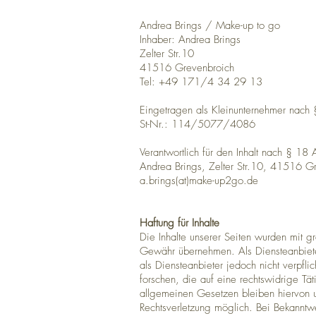
Andrea Brings / Make-up to go
Inhaber: Andrea Brings
Zelter Str.10
41516 Grevenbroich
Tel: +49 171/4 34 29 13
Eingetragen als Kleinunternehmer nach
St-Nr.: 114/5077/4086
Verantwortlich für den Inhalt nach § 18 A
Andrea Brings, Zelter Str.10, 41516 G
a.brings(at)make-up2go.de
Haftung für Inhalte
Die Inhalte unserer Seiten wurden mit größ
Gewähr übernehmen. Als Diensteanbieter
als Diensteanbieter jedoch nicht verpfl
forschen, die auf eine rechtswidrige Tä
allgemeinen Gesetzen bleiben hiervon un
Rechtsverletzung möglich. Bei Bekanntw