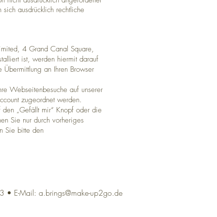
n nicht ausdrücklich angeforderter
sich ausdrücklich rechtliche
Limited, 4 Grand Canal Square,
lliert ist, werden hiermit darauf
 Übermittlung an Ihren Browser
Ihre Webseitenbesuche auf unserer
Account zugeordnet werden.
f den „Gefällt mir“ Knopf oder die
en Sie nur durch vorheriges
 Sie bitte den
13 •
E-Mail:
a.brings@make-up2go.de
Webmaster Login