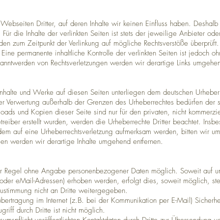
 Webseiten Dritter, auf deren Inhalte wir keinen Einfluss haben. Deshalb
r die Inhalte der verlinkten Seiten ist stets der jeweilige Anbieter ode
urden zum Zeitpunkt der Verlinkung auf mögliche Rechtsverstöße überprüft
 Eine permanente inhaltliche Kontrolle der verlinkten Seiten ist jedoch o
ekanntwerden von Rechtsverletzungen werden wir derartige Links umgehen
 Inhalte und Werke auf diesen Seiten unterliegen dem deutschen Urheberr
der Verwertung außerhalb der Grenzen des Urheberrechtes bedürfen der s
loads und Kopien dieser Seite sind nur für den privaten, nicht kommerzi
etreiber erstellt wurden, werden die Urheberrechte Dritter beachtet. Insbe
tzdem auf eine Urheberrechtsverletzung aufmerksam werden, bitten wir 
en werden wir derartige Inhalte umgehend entfernen.
der Regel ohne Angabe personenbezogener Daten möglich. Soweit auf 
der eMail-Adressen) erhoben werden, erfolgt dies, soweit möglich, stets
ustimmung nicht an Dritte weitergegeben.
ertragung im Internet (z.B. bei der Kommunikation per E-Mail) Sicherhe
riff durch Dritte ist nicht möglich.