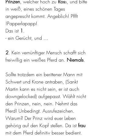
Prinzen
, welcher hoch zu
 Ros
s, und bitte 
in weiß, eines schönen Tages 
angeprescht kommt. Angeblich! Pffft 
!Papperlapapp!
Das ist 
1
. 
- ein Gerücht, und …
2
. Kein vernünftiger Mensch schafft sich 
freiwillig ein weißes Pferd an. 
Niemals
.
Sollte trotzdem ein berittener Mann mit 
Schwert und Krone antraben, (Sankt 
Martin kann es nicht sein, er ist auch 
downgelocked) aufgepasst. Wählt nicht 
den Prinzen, nein, nein. Nehmt das 
Pferd! Unbedingt. Ausrufezeichen. 
Warum? Der Prinz wird euer Leben 
gehörig auf den Kopf stellen. Da ist
 frau 
mit dem Pferd definitiv besser bedient.