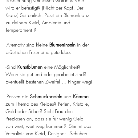
Besprechung vermessen worden? Wie 
wird er befestigt? (Nicht der Kopf! Der 
Kranz) Sei ehrlich! Passt ein Blumenkranz 
zu deinem Kleid, Ambiente und 
Temperament ?
-Alternativ sind kleine 
Blumeninseln
 in der 
bräutlichen Frisur eine gute Idee.
-Sind 
Kunstblumen 
eine Möglichkeit? 
Wenn sie gut und edel gearbeitet sind? 
Eventuell! Bestehen Zweifel … Finger weg!
-Passen die 
Schmucknadeln
 und 
Kämme
zum Thema des Kleides? Perlen, Kristalle, 
Gold oder Silber? Sieht Frau den 
Preziosen an, dass sie für wenig Geld 
von weit, weit weg kommen?  Stimmt das 
Verhältnis von Kleid, Designer –Schuhen 