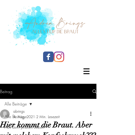
Beitrag
Alle Beiträge
abrings
Alle Beiträge
4. Aug. 2021
2 Min. Lesezeit
Hier kommt die Braut. Aber
Aus dem prallen Leben