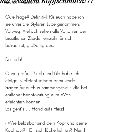
mit welchem Kopfschmuck???
Aus der Profitrickkiste
Gute Frage? Definitiv! Für euch habe ich 
sie unter die Stylisten Lupe genommen.
Vorweg. Vielfach sehen alle Varianten der 
bräutlichen Zierde, einzeln für sich 
betrachtet, großartig aus. 
Deshalb!
Ohne großes Blubb und Bla habe ich 
einige, vielleicht seltsam anmutende 
Fragen für euch zusammengestellt, die bei 
ehrlicher Beantwortung eure Wahl 
erleichtern können.
Los geht´s … Hand aufs Herz!
- Wie belastbar sind dein Kopf und deine 
Kopfhaut? Hört sich lächerlich an? Nein! 