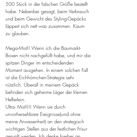
500 Stück in der falschen Größe bestellt 
habe. Nebenbei gesagt, beim Verbrauch 
und beim Gewicht des Styling-Gepäcks 
läppert sich nett was zusammen. Kaum 
zu glauben.
Mega-Mist!! Wenn ich die Baumarkt-
Boxen nicht nachgefüllt habe, und mir die 
spitzen Dinger im entscheidenden 
Moment ausgehen. In einem solchen Fall 
ist die Eichhörnchen-Strategie sehr 
nützlich. Überall in meinem Gepäck 
befinden sich geheime Läger der kleinen 
Helferlein.
Ultra- Mist!!!! Wenn sie durch 
unvorhersehbare Ereignisse(und ohne 
meine Anwesenheit) an den strategisch 
wichtigen Stellen aus der festlichen Frisur 
gerupft werden. Ich denke hierbei an 