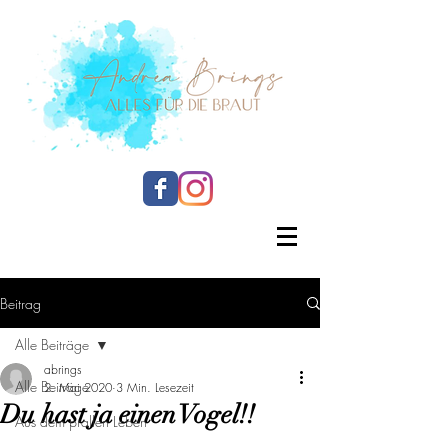
Beitrag
Alle Beiträge
abrings
Alle Beiträge
2. Mai 2020
3 Min. Lesezeit
Du hast ja einen Vogel!!
Aus dem prallen Leben