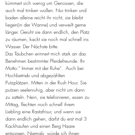
kümmert sich wenig um Genossen, die 
auch mal trinken wollen. Nur trinken und 
baden alleine reicht ihr nicht, sie bleibt 
liegen(in der Wanne) und verweilt gerne 
länger. Geruht sie dann endlich, den Platz 
zu räumen, kackt sie noch mal schnell ins 
Wasser. Der Nächste bitte.
Das Täubchen erinnert mich stark an das 
Benehmen bestimmter Pferdefreunde. Ihr 
Motto:“ Immer mit der Ruhe“.  Auch bei 
Hochbetrieb und abgezählten 
Putzplätzen. Mitten in der Rush Hour. Sie 
putzen seelenruhig, aber nicht um dann 
zu satteln. Nein, sie telefonieren, essen zu 
Mittag, flechten noch schnell ihrem 
Liebling eine Rastafrisur, und wenn sie 
dann endlich gehen, darfst du erst mal 3 
Kackhaufen und einen Berg Haare 
entsorgen. Niemals  würde ich ihnen 