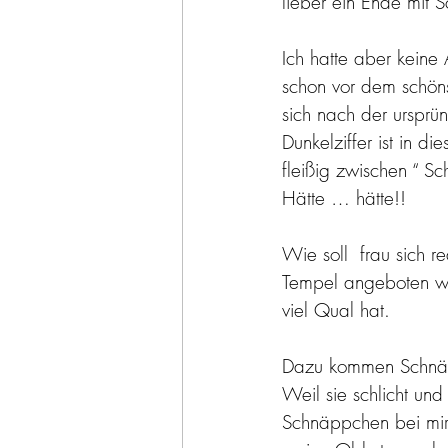
lieber ein Ende mit 
Ich hatte aber keine
schon vor dem schöns
sich nach der ursprü
Dunkelziffer ist in 
fleißig zwischen “ Sc
Hätte … hätte!!
Wie soll  frau sich re
Tempel angeboten wer
viel Qual hat.
Dazu kommen Schnäpp
Weil sie schlicht und
Schnäppchen bei mir.