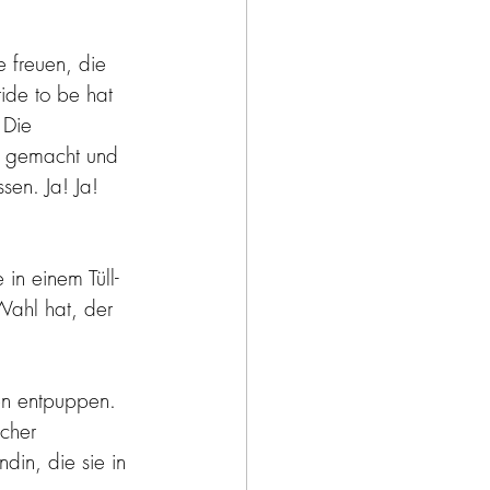
 freuen, die 
ide to be hat 
 Die 
n gemacht und 
sen. Ja! Ja! 
 in einem Tüll-
Wahl hat, der 
n entpuppen. 
lcher 
in, die sie in 