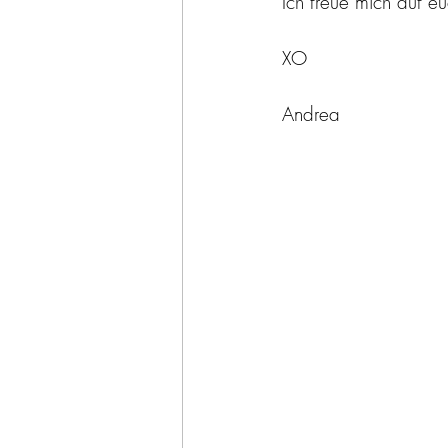
Ich freue mich auf eu
XO
Andrea