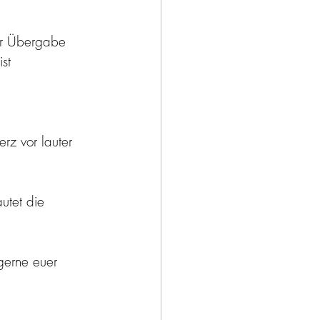
er Übergabe  
st 
rz vor lauter 
utet die 
 gerne euer 