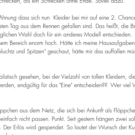
Schrecken, als ein Schrecken ohne Ende. Soviel dazu.
 Ahnung dass sich nun  Kleider bei mir auf eine 2. Chance
ten Tag aus dem Rennen gefallen sind. Das heißt, die Br
nglichen Wahl doch für ein anderes Modell entschieden. 
diesem Bereich enorm hoch. Hätte ich meine Hausaufgabe
hluchtz und Spitzen“ geschaut, hätte mir das auffallen müs
alistisch gesehen, bei der Vielzahl von tollen Kleidern, die
den, endgültig für das "Eine" entscheiden??  Wer viel 
chen aus dem Netz, die sich bei Ankunft als Flöppche
 einfach nicht passen. Punkt. Seit gestern hängen zwei so
 Der Erlös wird gespendet. So lautet der Wunsch der Kund