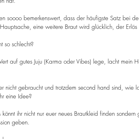
n hat.
gen soooo bemerkenswert, dass der häufigste Satz bei d
“Hauptsache, eine weitere Braut wird glücklich, der Erlös i
ht so schlecht? 
ert auf gutes Juju (Karma oder Vibes) lege, lacht mein He
r nicht gebraucht und trotzdem second hand sind, wie la
hr eine Idee?
s könnt ihr nicht nur euer neues Brautkleid finden sondern
ssion geben.