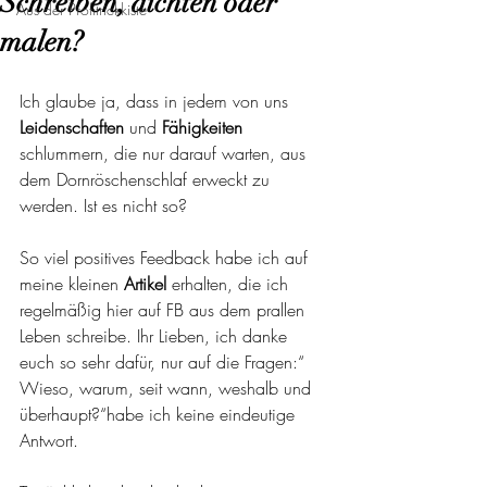
Schreiben, dichten oder
Aus der Profitrickkiste
malen?
Ich glaube ja, dass in jedem von uns 
Leidenschaften
 und 
Fähigkeiten
schlummern, die nur darauf warten, aus 
dem Dornröschenschlaf erweckt zu 
werden. Ist es nicht so?
So viel positives Feedback habe ich auf 
meine kleinen 
Artikel 
erhalten, die ich 
regelmäßig hier auf FB aus dem prallen 
Leben schreibe. Ihr Lieben, ich danke 
euch so sehr dafür, nur auf die Fragen:“ 
Wieso, warum, seit wann, weshalb und 
überhaupt?“habe ich keine eindeutige 
Antwort.