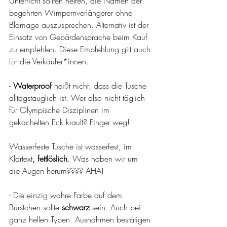
Unterricht sollten helfen, die Namen der 
begehrten Wimpernverlängerer ohne 
Blamage auszusprechen. Alternativ ist der 
Einsatz von Gebärdensprache beim Kauf 
zu empfehlen. Diese Empfehlung gilt auch 
für die Verkäufer*innen.
- 
Waterproof 
heißt nicht, dass die Tusche 
alltagstauglich ist. Wer also nicht täglich 
für Olympische Disziplinen im 
gekachelten Eck krault? Finger weg! 
Wasserfeste Tusche ist wasserfest, im 
Klartext
, fettlöslich
. Was haben wir um 
die Augen herum???? AHA!
- Die einzig wahre Farbe auf dem 
Bürstchen sollte 
schwarz
 sein. Auch bei 
ganz hellen Typen. Ausnahmen bestätigen 