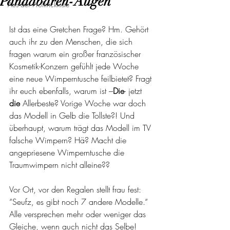
Pandabären-Augen
Aus der Profitrickkiste
Ist das eine Gretchen Frage? Hm. Gehört 
auch ihr zu den Menschen, die sich 
fragen warum ein großer französischer 
Kosmetik-Konzern gefühlt jede Woche 
eine neue Wimperntusche feilbietet? Fragt 
ihr euch ebenfalls, warum ist –
Die
- jetzt 
die 
Allerbeste? Vorige Woche war doch 
das Modell in Gelb die Tollste?! Und 
überhaupt, warum trägt das Modell im TV 
falsche Wimpern? Hä? Macht die 
angepriesene Wimperntusche die 
Traumwimpern nicht alleine??
Vor Ort, vor den Regalen stellt frau fest: 
“Seufz, es gibt noch 7 andere Modelle.“ 
Alle versprechen mehr oder weniger das 
Gleiche, wenn auch nicht das Selbe! 