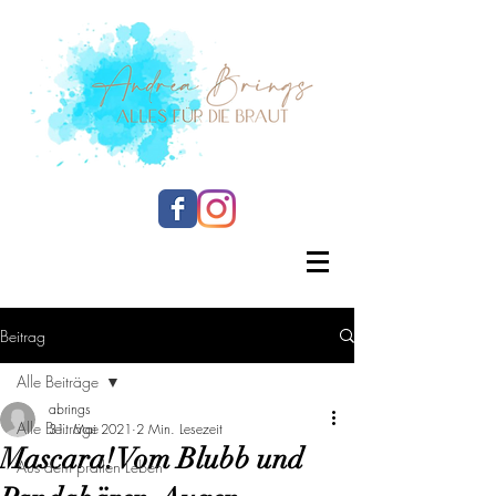
Beitrag
Alle Beiträge
abrings
Alle Beiträge
31. Mai 2021
2 Min. Lesezeit
Mascara! Vom Blubb und
Aus dem prallen Leben