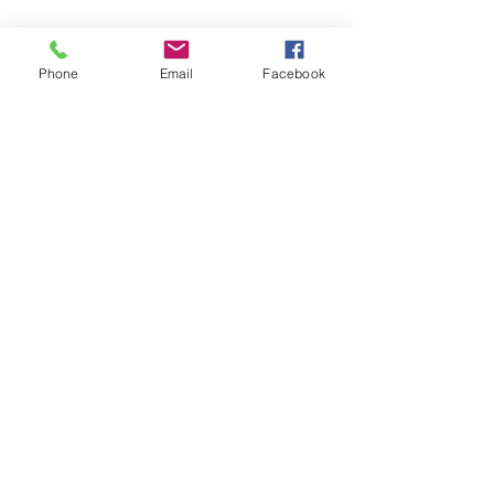
Phone
Email
Facebook
Feel free to like and share.
Aktuelle Beiträge
Alle ansehen