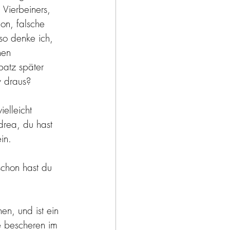
Vierbeiners, 
on, falsche 
so denke ich, 
hen 
atz später 
y draus? 
ielleicht 
rea, du hast 
in.
schon hast du 
en, und ist ein 
e bescheren im 