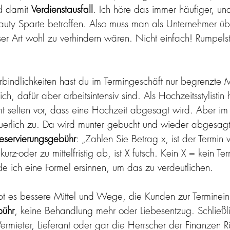
d damit 
Verdienstausfall
. Ich höre das immer häufiger, und 
uty Sparte betroffen. Also muss man als Unternehmer üb
ser Art wohl zu verhindern wären. Nicht einfach! Rumpelst
rbindlichkeiten hast du im Termingeschäft nur begrenzte M
h, dafür aber arbeitsintensiv sind. Als Hochzeitsstylistin 
t selten vor, dass eine Hochzeit abgesagt wird. Aber im 
uerlich zu. Da wird munter gebucht und wieder abgesag
reservierungsgebühr
: „Zahlen Sie Betrag x, ist der Termin 
kurz-oder zu mittelfristig ab, ist X futsch. Kein X = kein T
e ich eine Formel ersinnen, um das zu verdeutlichen.
t es bessere Mittel und Wege, die Kunden zur Terminein
bühr
, keine Behandlung mehr oder Liebesentzug. Schließl
ermieter, Lieferant oder gar die Herrscher der Finanzen Rü