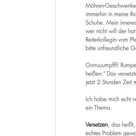
Möhren-Geschwenke, 
immerhin in meine Ri
Schuhe. Mein inneres
wer nicht will der ha
Reiterkollegin vom P
bitte unfreundliche 
Grrrruuumpfff! Rumpels
heißen:“ Das verset
jetzt 2 Stunden Zeit
Ich habe mich echt ve
ein Thema.
Versetzen
, das heißt
echtes Problem gewo