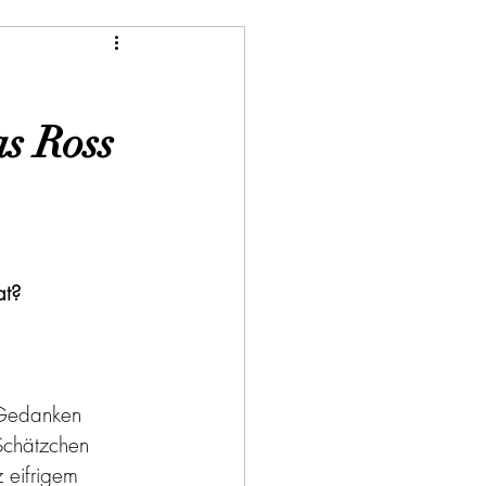
as Ross
at?
h Gedanken 
Schätzchen 
 eifrigem 