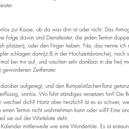
eister.
enlos zur Kasse, ob da was drin ist oder nicht. Das Arm
e Folge davon sind Dienstleister, die jeden Termin doppel
 eh platzen), oder den Finger heben. Na, das nenne ich
-Opfer schlagen dann(z.B.in der Hochzeitsbranche), nach s
al bei mir auf, und rutschen sehr dankbar in die frei( m
 gewordenen Zeitfenster.
 darüber aufgeregt, und den Rumpelstilzchen-Tanz getan
berflüssig, sinnlos. Wo führt ständiges versetzen hin? Die 
wechsel dich? Hartz aber herzlich? Ist es so schwer, wen
n einen Termin nicht wahrnehmen kann oder will? Eine an
weil sie auf der Warteliste steht.
Kalender mittlerweile wie eine Wundertüte. Es ist erstaun