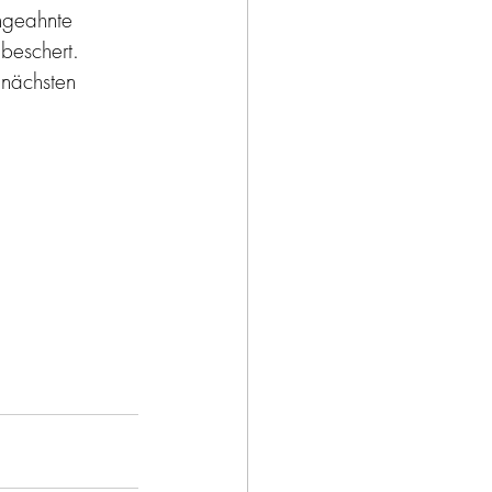
ngeahnte 
beschert. 
 nächsten 