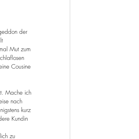
ageddon der 
t 
 mal Mut zum 
chlaflosen 
eine Cousine 
zt. Mache ich 
Reise nach 
igstens kurz 
dere Kundin 
lich zu 