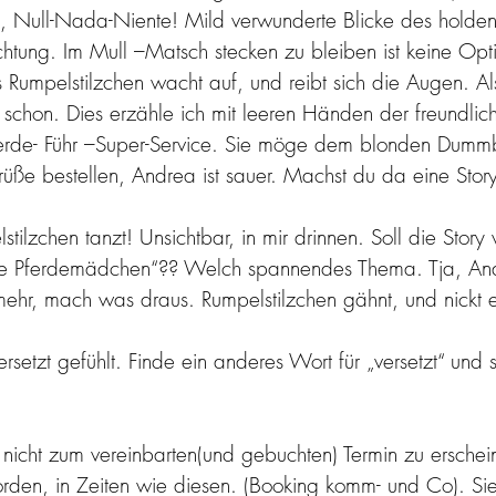
Null-Nada-Niente! Mild verwunderte Blicke des holden 
chtung. Im Mull –Matsch stecken zu bleiben ist keine Opti
 Rumpelstilzchen wacht auf, und reibt sich die Augen. Al
t schon. Dies erzähle ich mit leeren Händen der freundlic
ferde- Führ –Super-Service. Sie möge dem blonden Dummb
Grüße bestellen, Andrea ist sauer. Machst du da eine Stor
tilzchen tanzt! Unsichtbar, in mir drinnen. Soll die Story v
zte Pferdemädchen“?? Welch spannendes Thema. Tja, And
 mehr, mach was draus. Rumpelstilzchen gähnt, und nickt e
rsetzt gefühlt. Finde ein anderes Wort für „versetzt“ und 
, nicht zum vereinbarten(und gebuchten) Termin zu erschein
rden, in Zeiten wie diesen. (Booking komm- und Co). Si