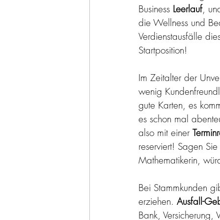
Business 
Leerlauf
, un
die Wellness und Bea
Verdienstausfälle die
Startposition!
Im Zeitalter der Unve
wenig Kundenfreundlic
gute Karten, es komm
es schon mal abente
also mit einer 
Termin
reserviert! Sagen Sie 
Mathematikerin, würd
Bei Stammkunden gib
erziehen. 
Ausfall-Ge
Bank, Versicherung, V